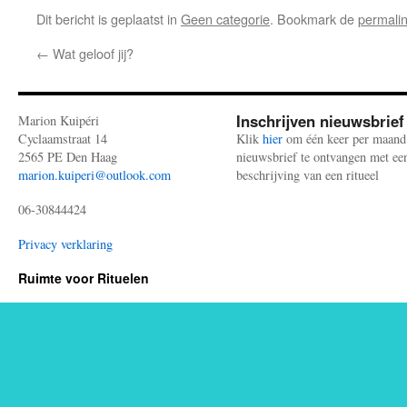
Dit bericht is geplaatst in
Geen categorie
. Bookmark de
permali
←
Wat geloof jij?
Inschrijven nieuwsbrief
Marion Kuipéri
Cyclaamstraat 14
Klik
hier
om één keer per maand
2565 PE Den Haag
nieuwsbrief te ontvangen met ee
marion.kuiperi@outlook.com
beschrijving van een ritueel
06-30844424
Privacy verklaring
Ruimte voor Rituelen