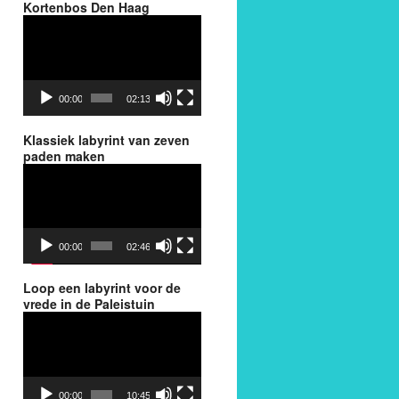
Kortenbos Den Haag
Videospeler
00:00
02:13
Klassiek labyrint van zeven
paden maken
Videospeler
00:00
02:46
Loop een labyrint voor de
vrede in de Paleistuin
Videospeler
00:00
10:45