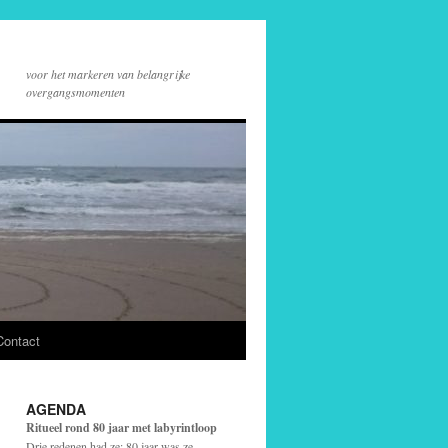
voor het markeren van belangrijke
overgangsmomenten
Contact
AGENDA
Ritueel rond 80 jaar met labyrintloop
Drie redenen had ze: 80 jaar was ze