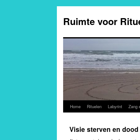
Ga
naar
Ruimte voor Ritu
de
inhoud
Home
Rituelen
Labyrint
Zang 
Visie sterven en dood