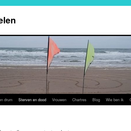
elen
en drum
Sterven en dood
Vrouwen
Chartres
Blog
Wie ben ik