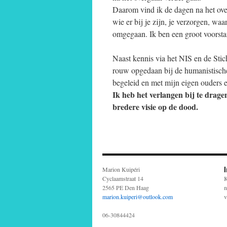
Daarom vind ik de dagen na het over
wie er bij je zijn, je verzorgen, wa
omgegaan. Ik ben een groot voorst
Naast kennis via het NIS en de Sti
rouw opgedaan bij de humanistische u
begeleid en met mijn eigen ouders 
Ik heb het verlangen bij te drage
bredere visie op de dood.
Marion Kuipéri
Cyclaamstraat 14
K
2565 PE Den Haag
n
marion.kuiperi@outlook.com
v
06-30844424