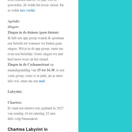
geworden. Ze wilde het leven vieren. En
ze wilde
lees verder
Agenda:
Zingen
:
Zingen in de duinen (geen datum)
Ik heb een app groep waarin ik spontaan
een bericht zet wanneer we buiten gaan
zingen. Wil je in de app groep, stuur me
even een berichtje. Soms zingen we met
heel mooi weer op het strand.
Zingen in de Cyclaamstraat
op
maandagmiddag van
15 tot 16.30
, is een
vaste groep, soms is er plek, als je meer
info wil, stuur me een
mail
Labyrint:
Chartres
:
Er staat een nieuwe reis gepland in 2027
van zondag 16 tot zaterdag 22 mei.
Info volgt binnenkort.
Chartres Labyrint in