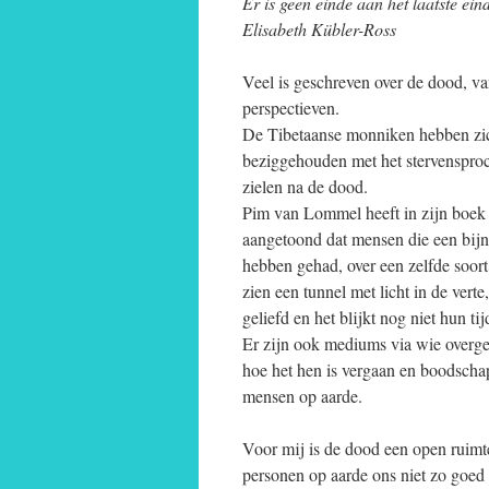
Er is geen einde aan het laatste ein
Elisabeth Kübler-Ross
Veel is geschreven over de dood, va
perspectieven.
De Tibetaanse monniken hebben z
beziggehouden met het stervenspro
zielen na de dood.
Pim van Lommel heeft in zijn boek 
aangetoond dat mensen die een bij
hebben gehad, over een zelfde soort 
zien een tunnel met licht in de verte
geliefd en het blijkt nog niet hun tijd
Er zijn ook mediums via wie overgeg
hoe het hen is vergaan en boodsch
mensen op aarde.
Voor mij is de dood een open ruimt
personen op aarde ons niet zo goed