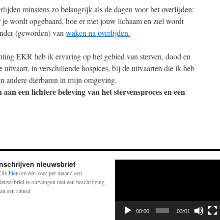
lijden minstens zo belangrijk als de dagen voor het overlijden:
ar je wordt opgebaard, hoe er met jouw lichaam en ziel wordt
ander (geworden) van
waken na overlijden.
chting EKR heb ik ervaring op het gebied van sterven, dood en
itvaart, in verschillende hospices, bij de uitvaarten die ik heb
en andere dierbaren in mijn omgeving.
n aan een lichtere beleving van het stervensproces en een
Inschrijven nieuwsbrief
Videospeler
lik
hier
om één keer per maand een
ieuwsbrief te ontvangen met een beschrijving
an een ritueel
00:00
03:01