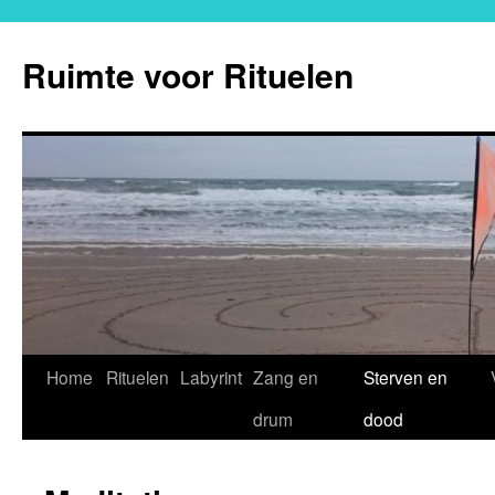
Ga
naar
Ruimte voor Rituelen
de
inhoud
Home
Rituelen
Labyrint
Zang en
Sterven en
drum
dood