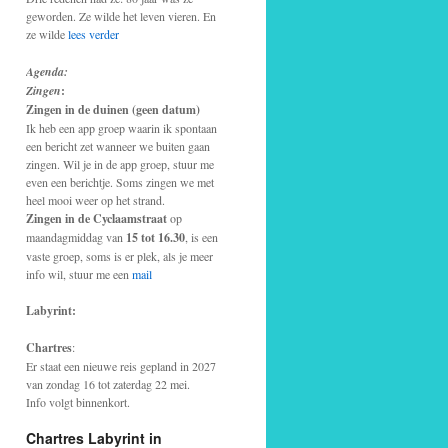
geworden. Ze wilde het leven vieren. En
ze wilde
lees verder
Agenda:
Zingen
:
Zingen in de duinen (geen datum)
Ik heb een app groep waarin ik spontaan
een bericht zet wanneer we buiten gaan
zingen. Wil je in de app groep, stuur me
even een berichtje. Soms zingen we met
heel mooi weer op het strand.
Zingen in de Cyclaamstraat
op
maandagmiddag van
15 tot 16.30
, is een
vaste groep, soms is er plek, als je meer
info wil, stuur me een
mail
Labyrint:
Chartres
:
Er staat een nieuwe reis gepland in 2027
van zondag 16 tot zaterdag 22 mei.
Info volgt binnenkort.
Chartres Labyrint in