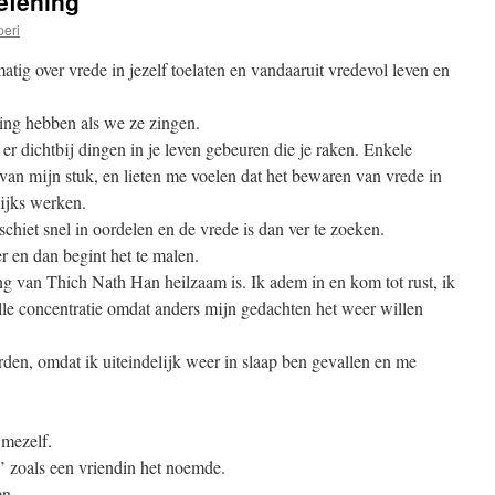
oefening
peri
tig over vrede in jezelf toelaten en vandaaruit vredevol leven en
ng hebben als we ze zingen.
er dichtbij dingen in je leven gebeuren die je raken. Enkele
van mijn stuk, en lieten me voelen dat het bewaren van vrede in
lijks werken.
schiet snel in oordelen en de vrede is dan ver te zoeken.
 en dan begint het te malen.
g van Thich Nath Han heilzaam is. Ik adem in en kom tot rust, ik
lle concentratie omdat anders mijn gedachten het weer willen
en, omdat ik uiteindelijk weer in slaap ben gevallen en me
 mezelf.
’ zoals een vriendin het noemde.
en.