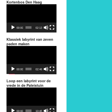
Kortenbos Den Haag
Videospeler
00:00
02:13
Klassiek labyrint van zeven
paden maken
Videospeler
00:00
02:46
Loop een labyrint voor de
vrede in de Paleistuin
Videospeler
00:00
10:45