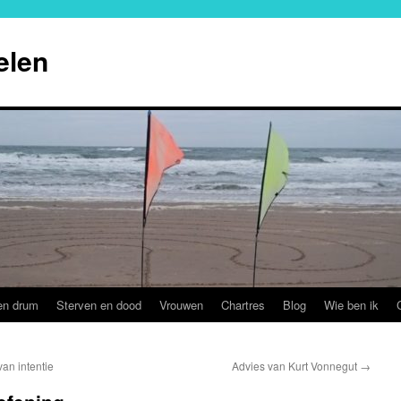
elen
en drum
Sterven en dood
Vrouwen
Chartres
Blog
Wie ben ik
an intentie
Advies van Kurt Vonnegut
→