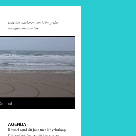
voor het markeren van belangrijke
overgangsmomenten
Contact
AGENDA
Ritueel rond 80 jaar met labyrintloop
Drie redenen had ze: 80 jaar was ze