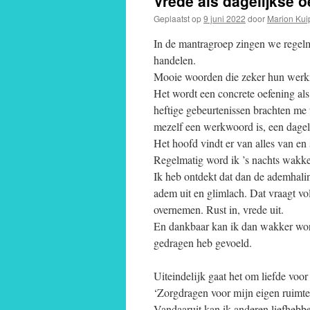
Vrede als dagelijkse 
Geplaatst op
9 juni 2022
door
Marion Kui
In de mantragroep zingen we regelma
handelen.
Mooie woorden die zeker hun werki
Het wordt een concrete oefening als 
heftige gebeurtenissen brachten me 
mezelf een werkwoord is, een dage
Het hoofd vindt er van alles van en 
Regelmatig word ik ’s nachts wakker
Ik heb ontdekt dat dan de ademhalin
adem uit en glimlach. Dat vraagt vo
overnemen. Rust in, vrede uit.
En dankbaar kan ik dan wakker word
gedragen heb gevoeld.
Uiteindelijk gaat het om liefde voor
‘Zorgdragen voor mijn eigen ruimte
Vandaaruit kan ik anderen liefhebb