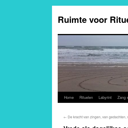
Ga
naar
Ruimte voor Ritu
de
inhoud
Home
Rituelen
Labyrint
Zang 
←
De kracht van zingen, van gedachten, v