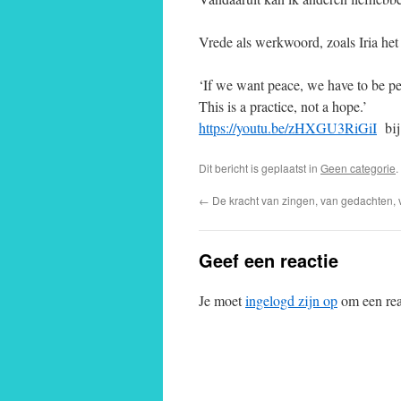
Vrede als werkwoord, zoals Iria het 
‘If we want peace, we have to be p
This is a practice, not a hope.’
https://youtu.be/zHXGU3RiGiI
bij 
Dit bericht is geplaatst in
Geen categorie
←
De kracht van zingen, van gedachten, v
Geef een reactie
Je moet
ingelogd zijn op
om een reac