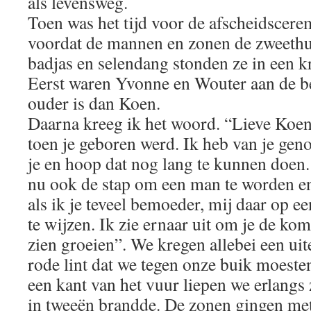
als levensweg.
Toen was het tijd voor de afscheidscere
voordat de mannen en zonen de zweethut
badjas en selendang stonden ze in een k
Eerst waren Yvonne en Wouter aan de b
ouder is dan Koen.
Daarna kreeg ik het woord. “Lieve Koen
toen je geboren werd. Ik heb van je geno
je en hoop dat nog lang te kunnen doen.
nu ook de stap om een man te worden en
als ik je teveel bemoeder, mij daar op ee
te wijzen. Ik zie ernaar uit om je de ko
zien groeien”. We kregen allebei een uit
rode lint dat we tegen onze buik moeste
een kant van het vuur liepen we erlangs 
in tweeën brandde. De zonen gingen met