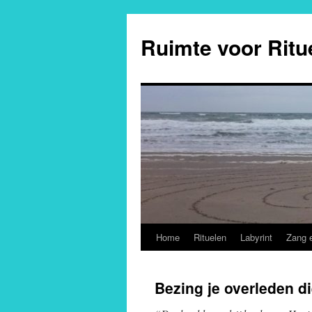
Ga
naar
Ruimte voor Ritu
de
inhoud
Home
Rituelen
Labyrint
Zang 
Bezing je overleden d