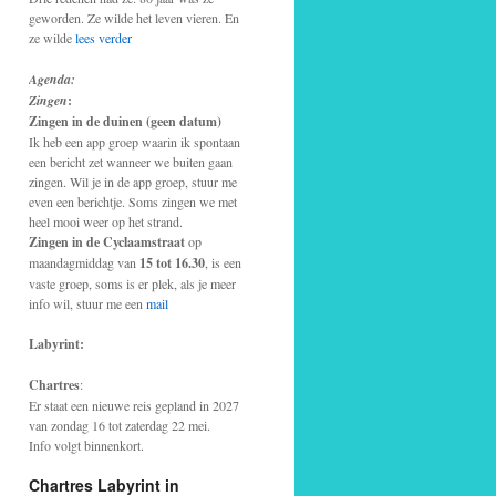
geworden. Ze wilde het leven vieren. En
ze wilde
lees verder
Agenda:
Zingen
:
Zingen in de duinen (geen datum)
Ik heb een app groep waarin ik spontaan
een bericht zet wanneer we buiten gaan
zingen. Wil je in de app groep, stuur me
even een berichtje. Soms zingen we met
heel mooi weer op het strand.
Zingen in de Cyclaamstraat
op
maandagmiddag van
15 tot 16.30
, is een
vaste groep, soms is er plek, als je meer
info wil, stuur me een
mail
Labyrint:
Chartres
:
Er staat een nieuwe reis gepland in 2027
van zondag 16 tot zaterdag 22 mei.
Info volgt binnenkort.
Chartres Labyrint in