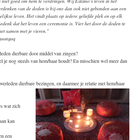
s niet goed om hem te verdringen. Wij Eskimo’s leven in het
erdenken van de doden is bij ons dan ook niet gebonden aan een
lijkse leven. Het vindt plaats op iedere geliefde plek en op elk
edenk dat het leven een ceremonie is. Vier het door de doden te
et samen met je vieren.”
ngaangaq
rleden dierbare door middel van zingen?
veel je nog steeds van hem/haar houdt? En misschien wel meer dan
erleden dierbare bezingen, en daarmee je relatie met hem/haar
es wat zich
gaan kan
en een