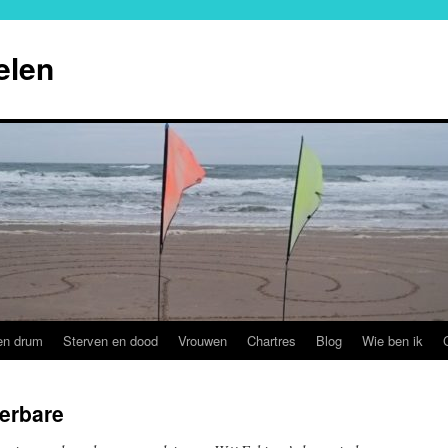
elen
en drum
Sterven en dood
Vrouwen
Chartres
Blog
Wie ben ik
ierbare