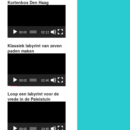
Kortenbos Den Haag
Videospeler
00:00
02:13
Klassiek labyrint van zeven
paden maken
Videospeler
00:00
02:46
Loop een labyrint voor de
vrede in de Paleistuin
Videospeler
00:00
10:45