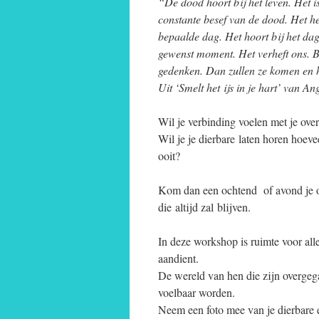
“De dood hoort bij het leven. Het i
constante besef van de dood. Het h
bepaalde dag. Het hoort bij het dage
gewenst moment. Het verheft ons. B
gedenken. Dan zullen ze komen en h
Uit ‘Smelt het ijs in je hart’ van A
Wil je verbinding voelen met je ove
Wil je je dierbare laten horen hoe
ooit?
Kom dan een ochtend of avond je ov
die altijd zal blijven.
In deze workshop is ruimte voor all
aandient.
De wereld van hen die zijn overge
voelbaar worden.
Neem een foto mee van je dierbare 