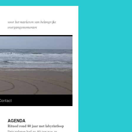
voor het markeren van belangrijke
overgangsmomenten
Contact
AGENDA
Ritueel rond 80 jaar met labyrintloop
Drie redenen had ze: 80 jaar was ze